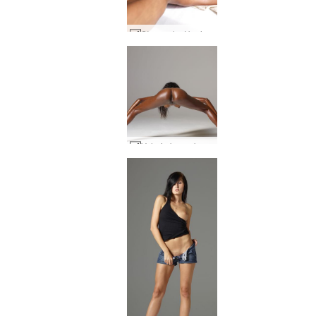
Słoneczko Haniu #24
Valerie bazooka pupą #44