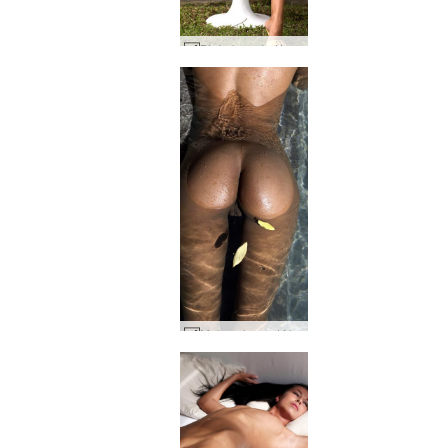
Białe krzesło Keity #6
Mokry element Naomi #27