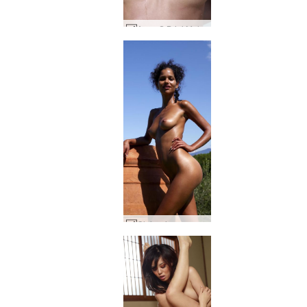
Anna S Brigi Melissa Muriel Suzie Suzie Carina tropikalna biel #88
Olej z pierwszego tłoczenia Darine #57