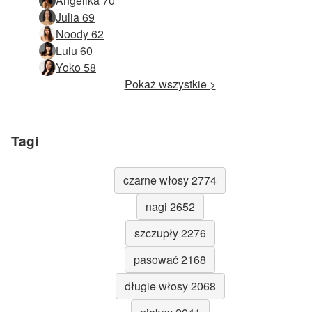
Angelika 70
Julia 69
Noody 62
Lulu 60
Yoko 58
Pokaż wszystkie >
Tagi
czarne włosy 2774
nagi 2652
szczupły 2276
pasować 2168
długie włosy 2068