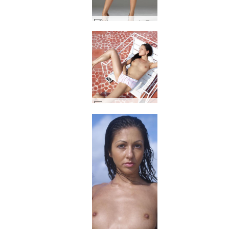
Wprowadzenie Teresy #106
Taras słoneczny Suzie #18