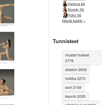
Helena 66
Noody 59
Yoko 56
Näytä kaikki >
Julietta ja Magdalena rytminen voimistelu #20
Tunnisteet
mustat hiukset
2776
Julietta ja Magdalena vääntäjät #19
alaston 2639
hoikka 2270
sovi 2158
kaunis 2035
Julietta extreme-baletti #30