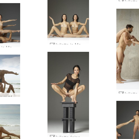
Julietta ja Magdalena leikkisä #17
Julietta ja Magdalena aistilliset muodostelmat #34
Juliettan ja Magdalenan rantavartalot #41
Julietta iloinen #44