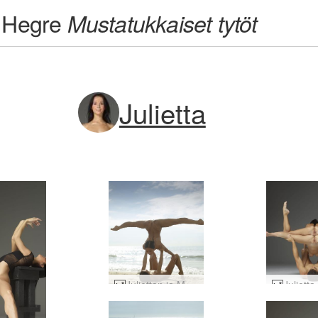
Hegre
Mustatukkaiset tytöt
Julietta
Juliettan ja Magdalenan rantavartalot #49