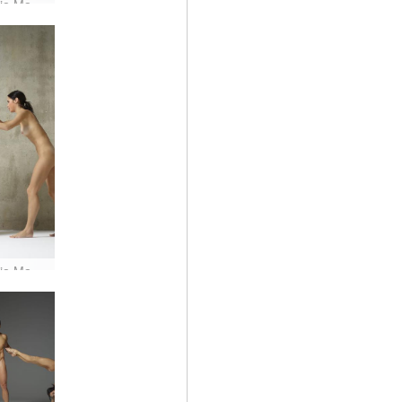
Julietta ja Magdalena fantasiahahmot #35
Julietta ja Magdalena äärimmäisen poseeraamassa #28