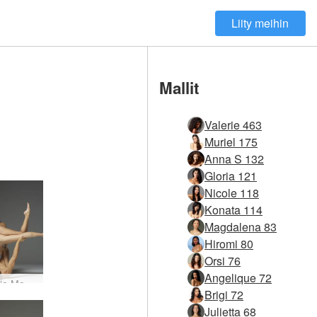
Liity meihin
Mallit
Valerie 463
Muriel 175
Anna S 132
Gloria 121
Nicole 118
Konata 114
Magdalena 83
Hiromi 80
Orsi 76
Angelique 72
Julietta ja Magdalena aistilliset muodostelmat #42
Brigi 72
Julietta 68