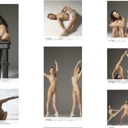
Julietta extreme-baletti #2
Julietta iloinen #64
Julietta ja Magdalena alasti baletti #11
Julietta ja Magdalena rannalla hauskaa #18