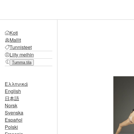
Koti
Mallit
Tunnisteet
Liity meihin
Tumma tila
Ελληνικά
English
日本語
Norsk
Svenska
Español
Polski