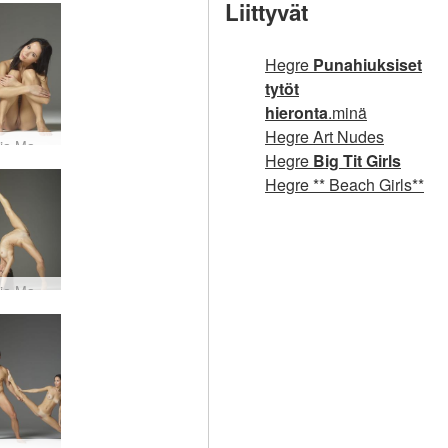
Liittyvät
Hegre
Punahiuksiset
tytöt
hieronta
.minä
Hegre Art Nudes
Julietta ja Magdalena leikkisä #29
Hegre
Big Tit Girls
Hegre ** Beach Girls**
Julietta ja Magdalena vääntäjät #35