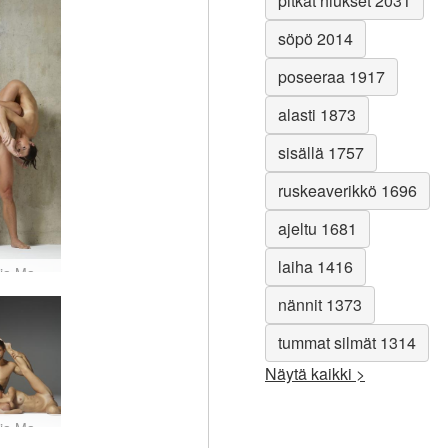
pitkät hiukset 2031
söpö 2014
poseeraa 1917
alasti 1873
sisällä 1757
ruskeaverikkö 1696
ajeltu 1681
laiha 1416
Julietta ja Magdalena akrobaattitrio #58
nännit 1373
tummat silmät 1314
Näytä kaikki >
Julietta ja Magdalena body bonanza #28