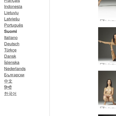
Français
Indonesia
Lietuvių
Latviešu
Português
Suomi
Italiano
Deutsch
Türkçe
Dansk
Íslenska
Nederlands
Български
中文
हिन्दी
한국어