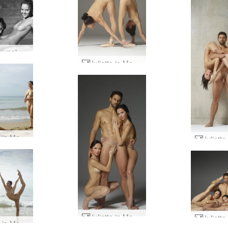
Hegren unelmamaailma #12
Julietta ja Magdalena alasti baletti #54
Julietta ja Magdalena rantavoimistelu #14
Julietta ja Magdalena aistilliset muodostelmat #22
Julietta ja Magdalena ovat seksikkäitä #18