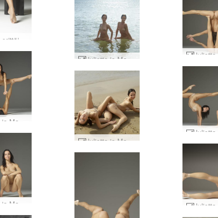
Julietta erittäin joustava #43
Julietta ja Magdalena rannalla hauskaa #46
Julietta ja Magdalena seksikkäitä akrobaatteja #77
Julietta ja Magdalena rantabaletti #22
Julietta ja Magdalena leikkisä #24