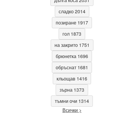
дълга коса 2031
сладко 2014
позиране 1917
гол 1873
на закрито 1751
брюнетка 1696
обръснат 1681
кльощав 1416
зърна 1373
тъмни очи 1314
Всички >