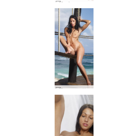
Сребърна топка Мюриел #10
Бриги тулум Мексико #75