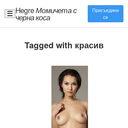
Hegre
Момичета с
Присъедини
☰
черна коса
се
Tagged with красив