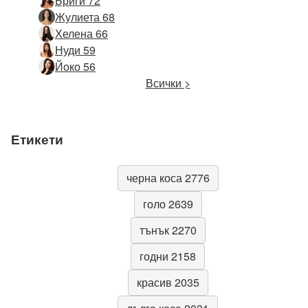
Бриги 72
Жулиета 68
Хелена 66
Нуди 59
Йоко 56
Всички >
Етикети
черна коса 2776
голо 2639
тънък 2270
годни 2158
красив 2035