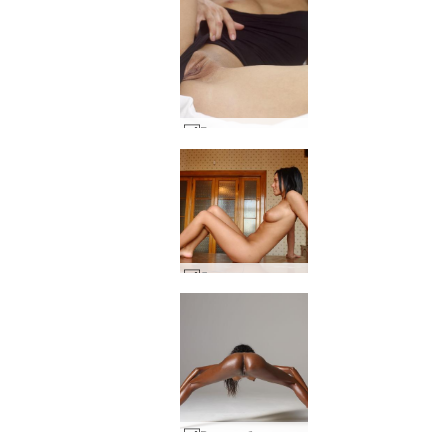
Бриги черно тяло #32
Лоли на масата #34
Валери базука плячка #44