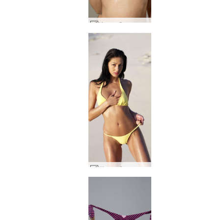
Мария Озава нуру масажно желе #1
Жълти бикини Brigi #9