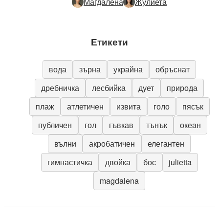
Магдалена
Жулиета
Етикети
вода
зърна
украйна
обръснат
дребничка
лесбийка
дует
природа
плаж
атлетичен
извита
голо
пясък
публичен
гол
гъвкав
тънък
океан
вълни
акробатичен
елегантен
гимнастичка
двойка
бос
julietta
magdalena