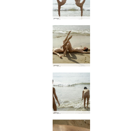
Джулиета и Магдалена флекси секси #18
Джулиета и Магдалена се изкривяват на плажа #20
Джулиета и Магдалена се изкривяват на плажа #32