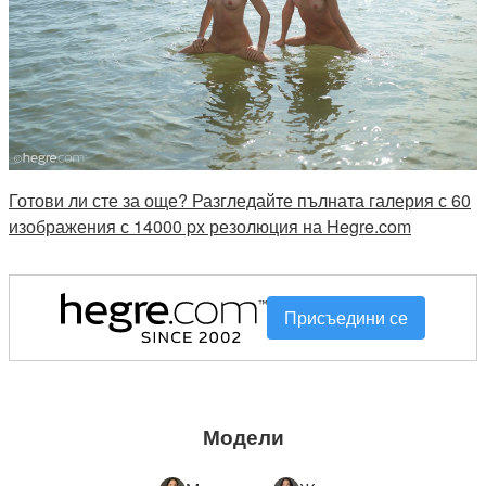
Готови ли сте за още? Разгледайте пълната галерия с 60
изображения с 14000 px резолюция на Hegre.com
Присъедини се
Модели