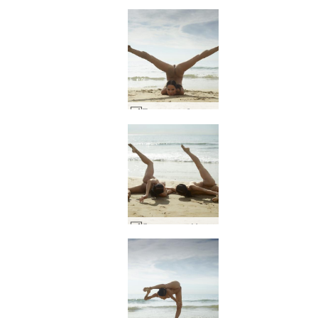
Плажно забавление на Жулиета и Магдалена #10
Джулиета и Магдалена флекси плажни тела #20