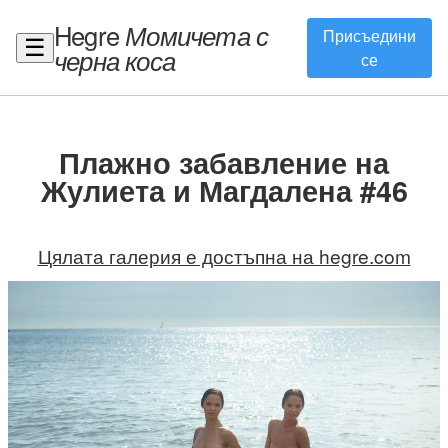
Hegre
Момичета с
Присъедини
☰
черна коса
се
Плажно забавление на
Жулиета и Магдалена #46
Цялата галерия е достъпна на hegre.com