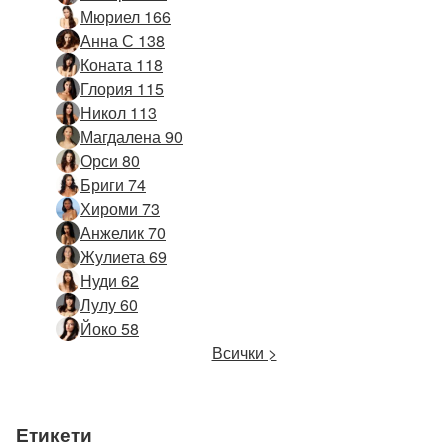
Мюриел 166
Анна С 138
Коната 118
Глория 115
Никол 113
Магдалена 90
Орси 80
Бриги 74
Хироми 73
Анжелик 70
Жулиета 69
Нуди 62
Лулу 60
Йоко 58
Всички >
Етикети